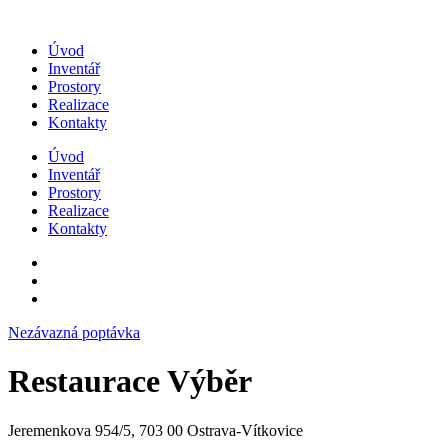
Přejít
k
Úvod
obsahu
Inventář
Prostory
Realizace
Kontakty
Úvod
Inventář
Prostory
Realizace
Kontakty
Nezávazná poptávka
Restaurace Výběr
Jeremenkova 954/5, 703 00 Ostrava-Vítkovice