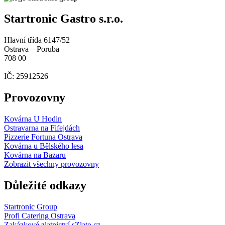
Startronic Gastro s.r.o.
Hlavní třída 6147/52
Ostrava – Poruba
708 00
IČ: 25912526
Provozovny
Kovárna U Hodin
Ostravarna na Fifejdách
Pizzerie Fortuna Ostrava
Kovárna u Bělského lesa
Kovárna na Bazaru
Zobrazit všechny provozovny
Důležité odkazy
Startronic Group
Profi Catering Ostrava
Zakázkové zlatnictví sZlato.cz