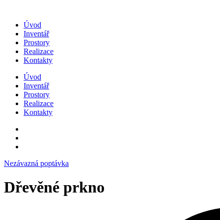
Přejít
k
Úvod
obsahu
Inventář
Prostory
Realizace
Kontakty
Úvod
Inventář
Prostory
Realizace
Kontakty
Nezávazná poptávka
Dřevěné prkno