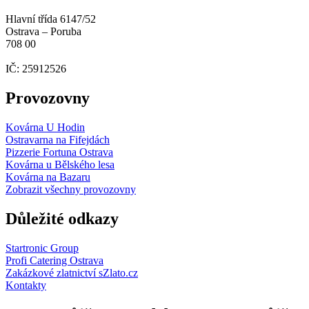
Hlavní třída 6147/52
Ostrava – Poruba
708 00
IČ: 25912526
Provozovny
Kovárna U Hodin
Ostravarna na Fifejdách
Pizzerie Fortuna Ostrava
Kovárna u Bělského lesa
Kovárna na Bazaru
Zobrazit všechny provozovny
Důležité odkazy
Startronic Group
Profi Catering Ostrava
Zakázkové zlatnictví sZlato.cz
Kontakty