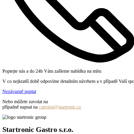
Poptejte nás a do 24h Vám zašleme nabídku na míru
V co nejkratší době odpovíme detailním návrhem a v případě Vaší spo
Nezávazně poptat
Nebo můžete zavolat na
+420 731 131 982
případně napsat na
catering@startronic.cz
Startronic Gastro s.r.o.