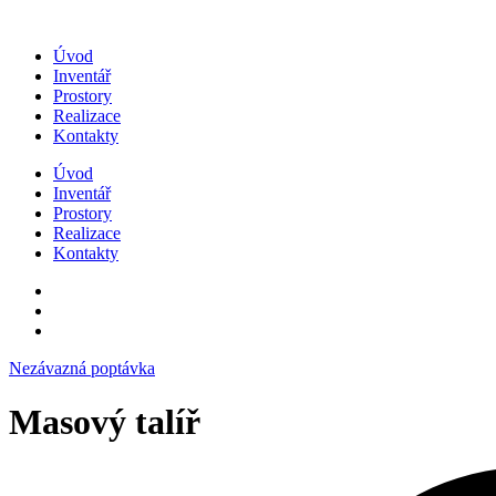
Přejít
k
Úvod
obsahu
Inventář
Prostory
Realizace
Kontakty
Úvod
Inventář
Prostory
Realizace
Kontakty
Nezávazná poptávka
Masový talíř