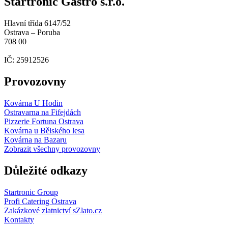
Startronic Gastro s.r.o.
Hlavní třída 6147/52
Ostrava – Poruba
708 00
IČ: 25912526
Provozovny
Kovárna U Hodin
Ostravarna na Fifejdách
Pizzerie Fortuna Ostrava
Kovárna u Bělského lesa
Kovárna na Bazaru
Zobrazit všechny provozovny
Důležité odkazy
Startronic Group
Profi Catering Ostrava
Zakázkové zlatnictví sZlato.cz
Kontakty