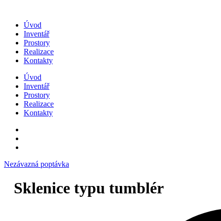
Přejít
k
Úvod
obsahu
Inventář
Prostory
Realizace
Kontakty
Úvod
Inventář
Prostory
Realizace
Kontakty
Nezávazná poptávka
Sklenice typu tumblér