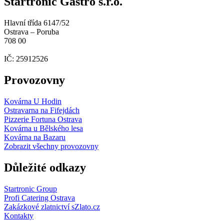
Startronic Gastro s.r.o.
Hlavní třída 6147/52
Ostrava – Poruba
708 00
IČ: 25912526
Provozovny
Kovárna U Hodin
Ostravarna na Fifejdách
Pizzerie Fortuna Ostrava
Kovárna u Bělského lesa
Kovárna na Bazaru
Zobrazit všechny provozovny
Důležité odkazy
Startronic Group
Profi Catering Ostrava
Zakázkové zlatnictví sZlato.cz
Kontakty